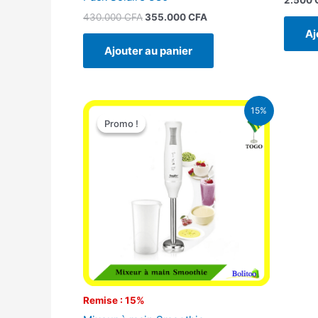
430.000
CFA
355.000
CFA
Aj
Ajouter au panier
Le
Le
15%
prix
prix
Promo !
Promo !
initial
actuel
était :
est :
12.900 CFA.
11.000 CFA.
Remise : 15%