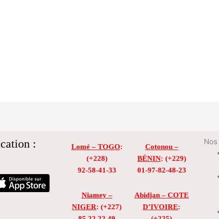
cation :
Nos 
Lomé – TOGO
:
Cotonou –
(+228)
BÉNIN
: (+229)
92-58-41-33
01-97-82-48-23
Niamey –
Abidjan – COTE
NIGER
: (+227)
D’IVOIRE
:
85 22 22 49
(+225)