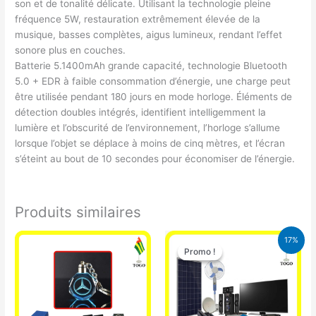
son et de tonalité délicate. Utilisant la technologie pleine
fréquence 5W, restauration extrêmement élevée de la
musique, basses complètes, aigus lumineux, rendant l’effet
sonore plus en couches.
Batterie 5.1400mAh grande capacité, technologie Bluetooth
5.0 + EDR à faible consommation d’énergie, une charge peut
être utilisée pendant 180 jours en mode horloge. Éléments de
détection doubles intégrés, identifient intelligemment la
lumière et l’obscurité de l’environnement, l’horloge s’allume
lorsque l’objet se déplace à moins de cinq mètres, et l’écran
s’éteint au bout de 10 secondes pour économiser de l’énergie.
Produits similaires
Le
Le
17%
prix
prix
Promo !
Promo !
initial
actuel
était :
est :
430.000 CFA.
355.000 