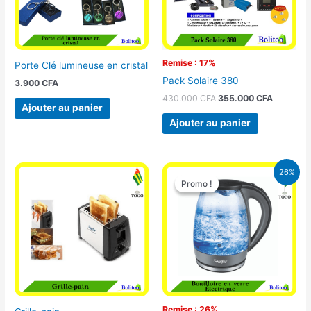
Remise : 17%
Porte Clé lumineuse en cristal
Pack Solaire 380
3.900
CFA
430.000
CFA
355.000
CFA
Ajouter au panier
Ajouter au panier
Le
Le
26%
prix
prix
Promo !
Promo !
initial
actuel
était :
est :
16.900 CFA.
12.500 CFA.
Remise : 26%