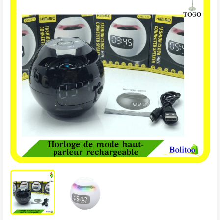
était :
est :
de
9.900 CFA.
8.500 CFA.
mode
Haut-
parleur
rechargeable