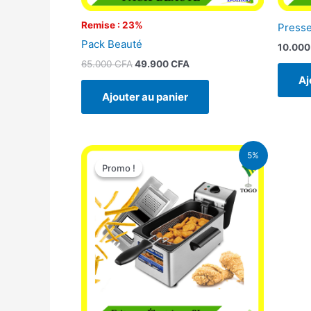
Remise : 23%
Presse
Pack Beauté
10.00
65.000
CFA
49.900
CFA
Aj
Ajouter au panier
Le
Le
5%
prix
prix
Promo !
Promo !
initial
actuel
était :
est :
39.000 CFA.
37.000 CFA.