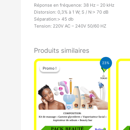
Réponse en fréquence: 38 Hz – 20 kHz
Distorsion: 0,3% à 1 W; S / N:> 70 dB
Séparation:> 45 db
Tension: 220V AC – 240V 50/60 HZ
Produits similaires
Le
Le
23%
prix
prix
Promo !
Promo !
initial
actuel
était :
est :
65.000 CFA.
49.900 CFA.