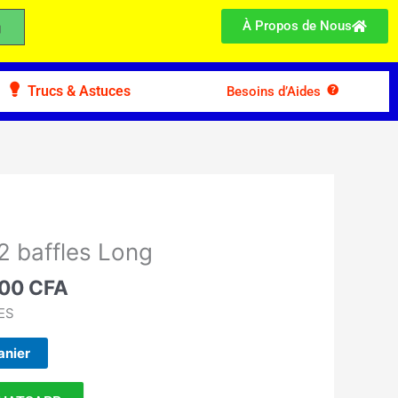
À Propos de Nous
Trucs & Astuces
Besoins d’Aides
Le
prix
 baffles Long
l
actuel
:
000
CFA
est :
00 CFA.
46.000 CFA.
ES
anier