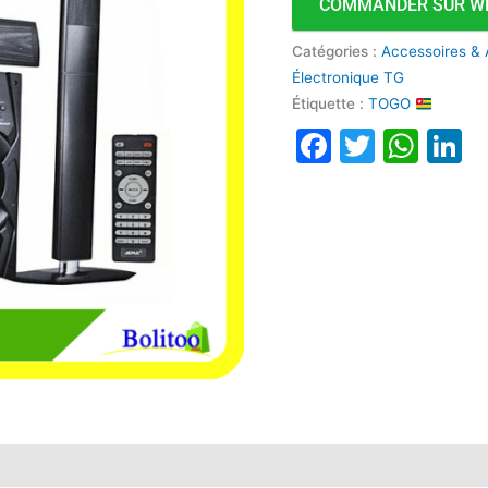
COMMANDER SUR W
Catégories :
Accessoires & 
Électronique TG
Étiquette :
TOGO
Faceboo
Twitte
Wha
L