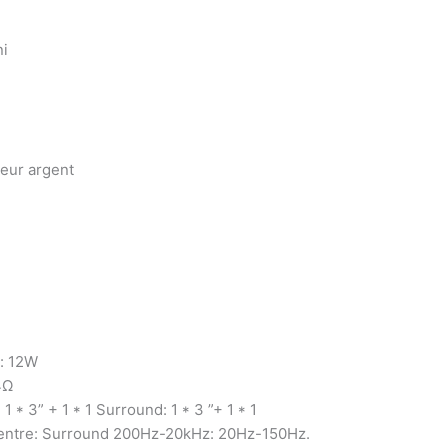
ni
leur argent
d: 12W
4Ω
1 * 3” + 1 * 1 Surround: 1 * 3 ”+ 1 * 1
Centre: Surround 200Hz-20kHz: 20Hz-150Hz.