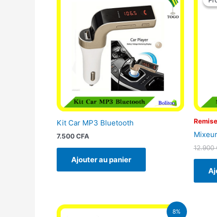
Pr
Pr
Remise
Kit Car MP3 Bluetooth
Mixeur
7.500
CFA
12.900
Ajouter au panier
Aj
Le
Le
8%
prix
prix