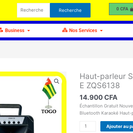
parleur
Recherche
0
CFA
Recherche
Super
pour :
Bass
Bluetooth
Business
Nos Services
Sing-
E
ZQS6138
Haut-parleur 
quantité
de
E ZQS6138
Haut-
parleur
14.900
CFA
Super
Échantillon Gratuit Nouv
Bass
Bluetooth Karaoké Haut-
Bluetooth
Sing-
Ajouter au p
E