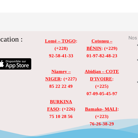
cation :
Nos 
Lomé – TOGO
:
Cotonou –
(+228)
BÉNIN
: (+229)
92-58-41-33
01-97-82-48-23
Niamey –
Abidjan – COTE
NIGER
: (+227)
D’IVOIRE
:
85 22 22 49
(+225)
07-09-05-45-97
BURKINA
FASO
: (+226)
Bamako- MALI
:
75 10 28 56
(+223)
76-26-38-29