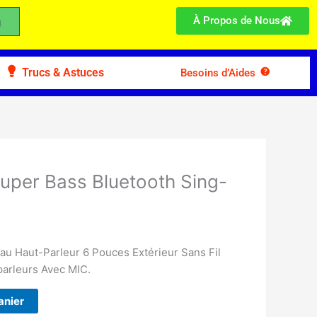
À Propos de Nous
Trucs & Astuces
Besoins d’Aides
Super Bass Bluetooth Sing-
eau Haut-Parleur 6 Pouces Extérieur Sans Fil
parleurs Avec MIC.
anier