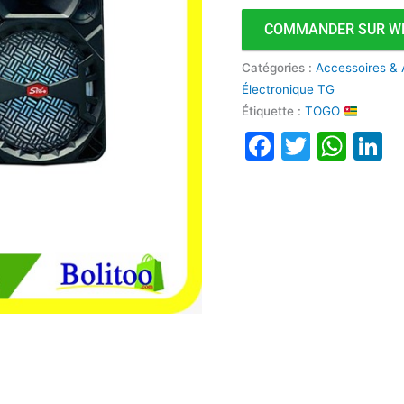
ZQS6138
COMMANDER SUR W
Catégories :
Accessoires & 
Électronique TG
Étiquette :
TOGO
Faceboo
Twitte
Wha
L