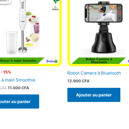
omo !
omo !
initial
actuel
était :
est :
12.900 CFA.
11.000 CFA.
 : 15%
Robot Camera à Bluetooth
 à main Smoothie
12.900
CFA
CFA
11.000
CFA
Ajouter au panier
outer au panier