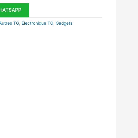
HATSAPP
Autres TG
,
Électronique TG
,
Gadgets
k
r
tsApp
inkedIn