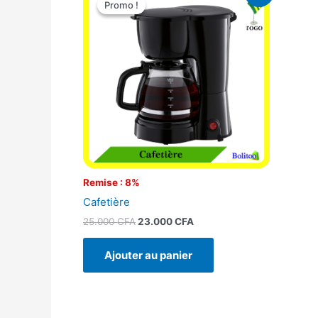
Promo !
Promo !
initial
actuel
était :
est :
25.000 CFA.
23.000 CFA.
Remise : 8%
Cafetière
25.000
CFA
23.000
CFA
Ajouter au panier