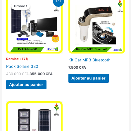
17%
prix
prix
Promo !
Promo !
initial
actuel
était :
est :
430.000 CFA.
355.000 CFA.
Remise : 17%
Kit Car MP3 Bluetooth
Pack Solaire 380
7.500
CFA
430.000
CFA
355.000
CFA
Ajouter au panier
Ajouter au panier