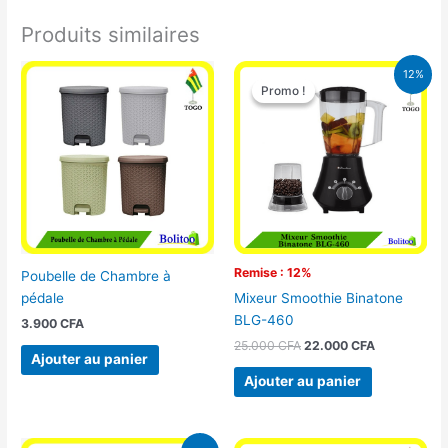
Produits similaires
Le
Le
12%
prix
prix
Promo !
Promo !
initial
actuel
était :
est :
25.000 CFA.
22.000 CFA
Remise : 12%
Poubelle de Chambre à
pédale
Mixeur Smoothie Binatone
BLG-460
3.900
CFA
25.000
CFA
22.000
CFA
Ajouter au panier
Ajouter au panier
Le
Le