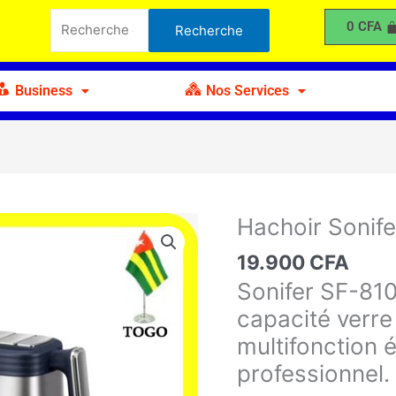
Sonifer
Recherche
0
CFA
Recherche
300W
pour :
Business
Nos Services
Hachoir Sonif
quantité
de
19.900
CFA
Hachoir
Sonifer SF-810
Sonifer
300W
capacité verre
multifonction 
professionnel.