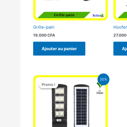
Grille-pain
Hoofer
19.000
CFA
27.00
Ajouter au panier
Aj
Le
Le
30%
prix
prix
Promo !
Promo !
initial
actuel
était :
est :
50.000 CFA.
35.000 CFA.