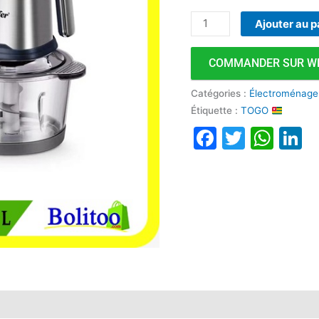
Ajouter au p
COMMANDER SUR W
Catégories :
Électroménage
Étiquette :
TOGO
Faceboo
Twitte
Wha
L