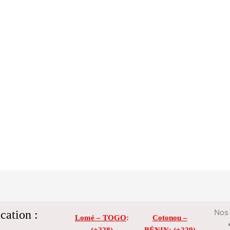
cation :
Nos 
Lomé – TOGO
:
Cotonou –