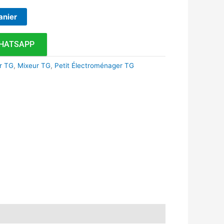
anier
HATSAPP
r TG
,
Mixeur TG
,
Petit Électroménager TG
k
r
tsApp
inkedIn