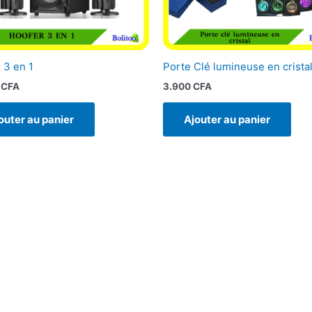
 3 en 1
Porte Clé lumineuse en crista
0
CFA
3.900
CFA
outer au panier
Ajouter au panier