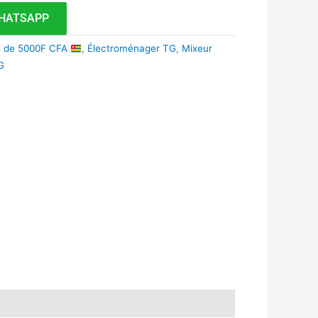
HATSAPP
s de 5000F CFA
,
Électroménager TG
,
Mixeur
G
k
r
tsApp
inkedIn