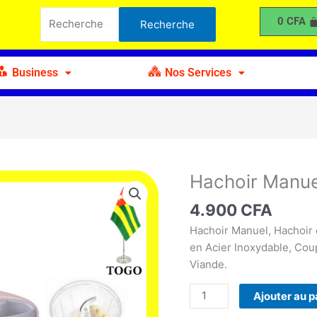
Manuel
Recherche
0
CFA
Recherche
belscoop
pour :
Business
Nos Services
Hachoir Manue
quantité
de
4.900
CFA
Hachoir
Manuel
Hachoir Manuel, Hachoir
belscoop
en Acier Inoxydable, Co
Viande.
Ajouter au p