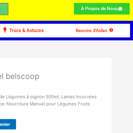
À Propos de Nous
Trucs & Astuces
Besoins d’Aides
l belscoop
 de Légumes à oignon 500ml; Lames Incurvées
upe-Nourriture Manuel pour Légumes Fruits
anier