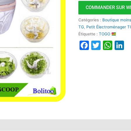
COMMANDER SUR W
Catégories :
Boutique moin
TG
,
Petit Électroménager T
Étiquette :
TOGO
Faceboo
Twitte
Wha
L