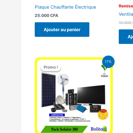
Remise
Plaque Chauffante Électrique
Ventila
25.000
CFA
10.000
Ajouter au panier
Aj
Le
Le
17%
prix
prix
Promo !
Promo !
initial
actuel
était :
est :
430.000 CFA.
355.000 CFA.