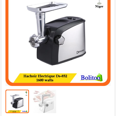
Électrique
Ds-
852
1600W