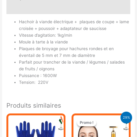
Avis (0)
Hachoir à viande électrique + plaques de coupe + lame
croisée + poussoir + adaptateur de saucisse
Vitesse d’agitation: 1kg/min
Moule à tarte à la viande
Plaques de broyage pour hachures rondes et en
éventail de 5 mm et 7 mm de diamètre
Parfait pour trancher de la viande / légumes / salades
de fruits / oignons
Puissance : 1600W
Tension: 220V
Produits similaires
Le
Le
29%
prix
prix
Promo !
Promo !
initial
actuel
était :
est :
11.900 CFA.
8.500 CFA.