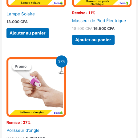
Remise : 11%
Lampe Solaire
Masseur de Pied Électrique
13.000
CFA
18.500
CFA
16.500
CFA
Ajouter au panier
Ajouter au panier
Le
Le
37%
prix
prix
Promo !
Promo !
initial
actuel
était :
est :
9.500 CFA.
6.000 CFA.
Remise : 37%
Polisseur d’ongle