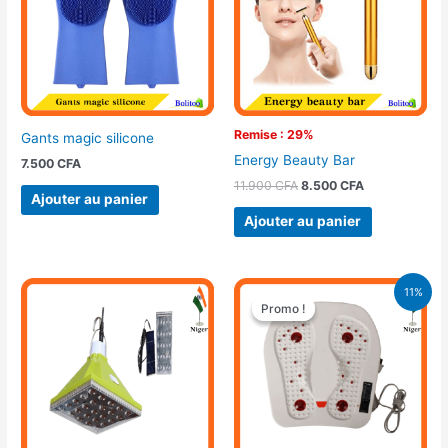
Remise : 29%
Gants magic silicone
Energy Beauty Bar
7.500
CFA
11.900
CFA
8.500
CFA
Ajouter au panier
Ajouter au panier
Le
Le
11%
prix
prix
Promo !
Promo !
initial
actuel
était :
est :
18.500 CFA.
16.500 CFA.