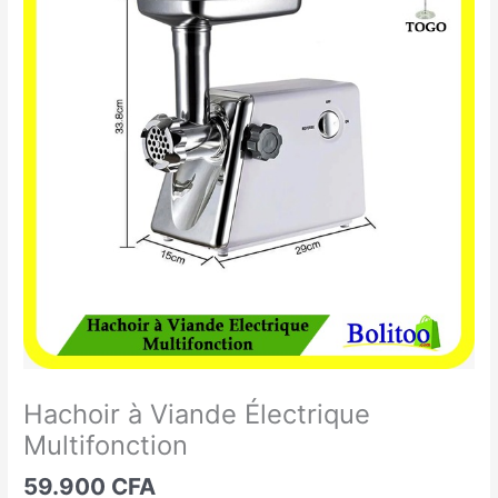
à
Viande
Électrique
Multifonction
Hachoir à Viande Électrique
Multifonction
59.900
CFA