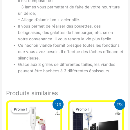
Il est composé de :
– 3 lames vous permettant de faire de votre nourriture
un délice;
– Alliage d’aluminium + acier allié.
Il vous permet de réaliser des boulettes, des
bolognaises, des galettes de hamburger, etc. selon
votre convenance. Il vous rendra la vie plus facile.
Ce hachoir viande fournit presque toutes les fonctions
que vous avez besoin. Il effectue des tâches efficace et
silencieuse.
Grâce aux 3 grilles de différentes tailles, les viandes
peuvent être hachées à 3 différentes épaisseurs.
Produits similaires
Le
Le
Le
Le
15%
17%
prix
prix
prix
prix
Promo !
Promo !
Promo !
Promo !
initial
actuel
initial
actuel
était :
est :
était :
est :
12.900 CFA.
11.000 CFA.
430.000 CFA.
355.000 