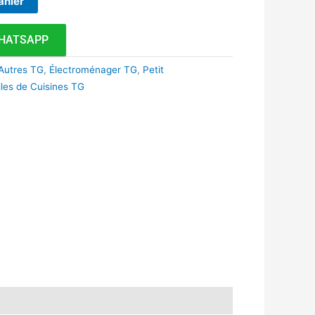
anier
HATSAPP
Autres TG
,
Électroménager TG
,
Petit
iles de Cuisines TG
k
r
tsApp
inkedIn