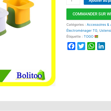
Ajouter au p
COMMANDER SUR W
Catégories :
Accessoires & 
Électroménager TG
,
Ustens
Étiquette :
TOGO
Faceboo
Twitte
Wha
L