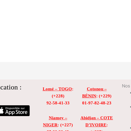
cation :
Nos 
Lomé – TOGO
:
Cotonou –
(+228)
BÉNIN
: (+229)
92-58-41-33
01-97-82-48-23
Niamey –
Abidjan – COTE
NIGER
: (+227)
D’IVOIRE
: