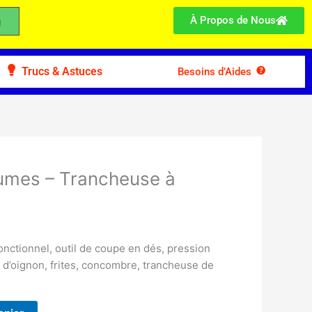
À Propos de Nous
Trucs & Astuces
Besoins d’Aides
umes – Trancheuse à
onctionnel, outil de coupe en dés, pression
 d’oignon, frites, concombre, trancheuse de