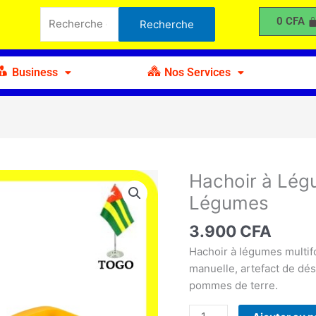
à
Recherche
0
CFA
Recherche
Légumes
pour :
-
Trancheuse
Business
Nos Services
à
Légumes
Hachoir à Lég
quantité
de
Légumes
Hachoir
à
3.900
CFA
Légumes
Hachoir à légumes multif
-
manuelle, artefact de dés
Trancheuse
pommes de terre.
à
Légumes