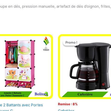
coupe en dés, pression manuelle, artefact de dés d’oignon, frit
Le
Le
prix
prix
Promo !
Promo !
initial
actuel
était :
est :
25.000 CFA.
23.000 
Remise : 8%
e 2 Battants avec Portes
Cafetière
sures C