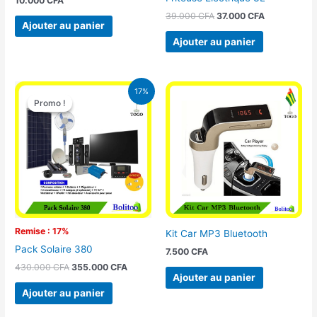
10.000
CFA
39.000
CFA
37.000
CFA
Ajouter au panier
Ajouter au panier
Le
Le
17%
prix
prix
Promo !
Promo !
initial
actuel
était :
est :
430.000 CFA.
355.000 CFA.
Remise : 17%
Kit Car MP3 Bluetooth
Pack Solaire 380
7.500
CFA
430.000
CFA
355.000
CFA
Ajouter au panier
Ajouter au panier