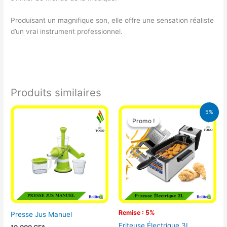
Produisant un magnifique son, elle offre une sensation réaliste
d’un vrai instrument professionnel.
Produits similaires
Le
Le
5%
prix
prix
Promo !
Promo !
initial
actuel
était :
est :
39.000 CFA.
37.000 CFA.
Remise : 5%
Presse Jus Manuel
Friteuse Électrique 3L