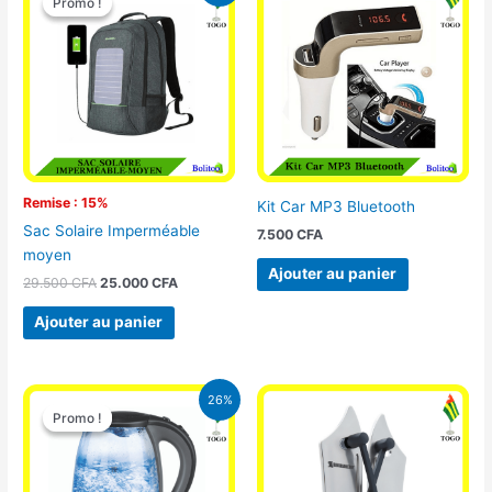
Promo !
Promo !
initial
actuel
était :
est :
29.500 CFA.
25.000 CFA.
Remise : 15%
Kit Car MP3 Bluetooth
Sac Solaire Imperméable
7.500
CFA
moyen
Ajouter au panier
29.500
CFA
25.000
CFA
Ajouter au panier
Le
Le
26%
prix
prix
Promo !
Promo !
initial
actuel
était :
est :
16.900 CFA.
12.500 CFA.