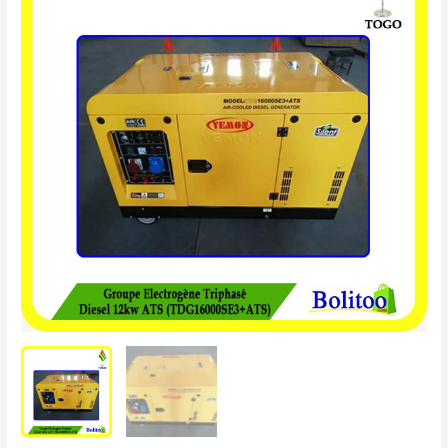
Électrogène
Triphasé
Diesel
12Kw
ATS