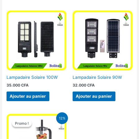
Lampadaire Solaire 100W
Lampadaire Solaire 90W
35.000
CFA
32.000
CFA
Ajouter au panier
Ajouter au panier
Le
Le
12%
prix
prix
Promo !
Promo !
initial
actuel
était :
est :
25.000 CFA.
22.000 CFA.