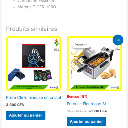
Carburant: Essence
Marque TIGER HERO
Produits similaires
Le
Le
5%
prix
prix
Promo !
Promo !
initial
actuel
était :
est :
39.000 CFA.
37.000 CFA.
Remise : 5%
Porte Clé lumineuse en cristal
Friteuse Électrique 3L
3.900
CFA
39.000
CFA
37.000
CFA
Ajouter au panier
Ajouter au panier