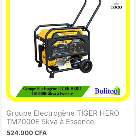
Electrogène
TIGER
HERO
TM7000E
5kva
à
Essence
Groupe Electrogène TIGER HERO
TM7000E 5kva à Essence
524.900
CFA