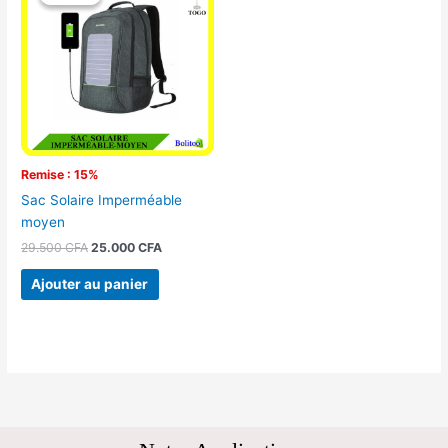
initial
actuel
était :
est :
29.500 CFA.
25.000 CFA.
Remise : 15%
Sac Solaire Imperméable
moyen
29.500
CFA
25.000
CFA
Ajouter au panier