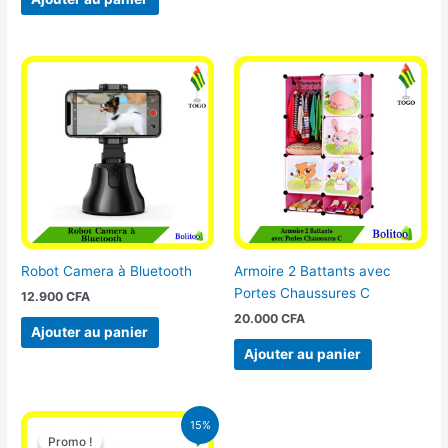
Robot Camera à Bluetooth
Armoire 2 Battants avec
Portes Chaussures C
12.900
CFA
20.000
CFA
Ajouter au panier
Ajouter au panier
Le
Le
15%
prix
prix
Promo !
Promo !