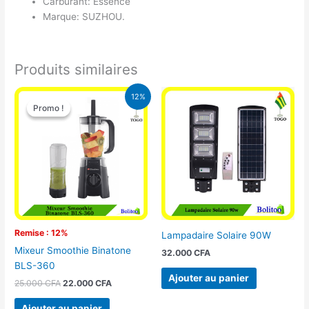
Carburant: Essence
Marque: SUZHOU.
Produits similaires
Le
Le
12%
prix
prix
Promo !
Promo !
initial
actuel
était :
est :
25.000 CFA.
22.000 CFA.
Remise : 12%
Lampadaire Solaire 90W
Mixeur Smoothie Binatone
32.000
CFA
BLS-360
Ajouter au panier
25.000
CFA
22.000
CFA
Ajouter au panier