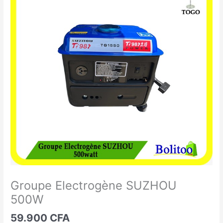
Electrogène
SUZHOU
500W
Groupe Electrogène SUZHOU
500W
59.900
CFA