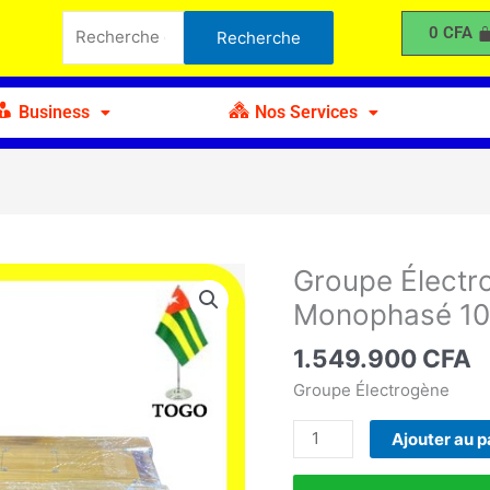
Recherche
Diesel
0
CFA
Recherche
pour :
Silencieux
Monophasé
10Kva
Business
Nos Services
Groupe Électro
quantité
de
Monophasé 1
Groupe
Électrogène
1.549.900
CFA
Diesel
Groupe Électrogène
Silencieux
Monophasé
Ajouter au p
10Kva