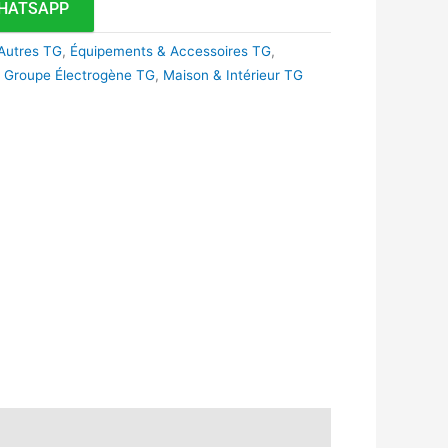
HATSAPP
Autres TG
,
Équipements & Accessoires TG
,
,
Groupe Électrogène TG
,
Maison & Intérieur TG
k
r
tsApp
inkedIn