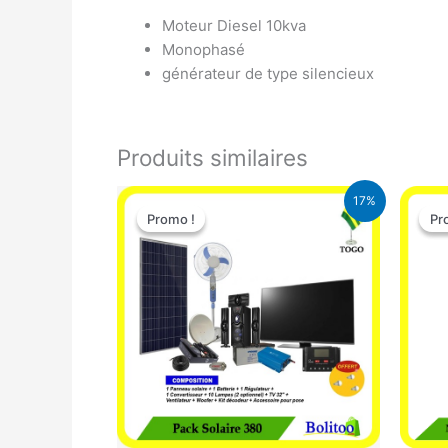
Moteur Diesel 10kva
Monophasé
générateur de type silencieux
Produits similaires
Le
Le
17%
prix
prix
Promo !
Promo !
Pr
Pr
initial
actuel
était :
est :
430.000 CFA.
355.000 CFA.