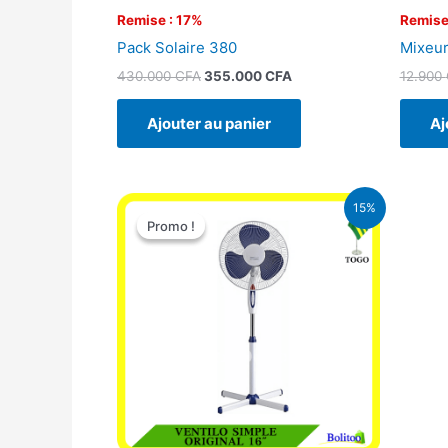
Remise : 17%
Remise
Pack Solaire 380
Mixeur
430.000
CFA
355.000
CFA
12.900
Ajouter au panier
Aj
Le
Le
15%
prix
prix
Promo !
Promo !
initial
actuel
était :
est :
10.000 CFA.
8.500 CFA.