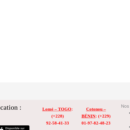
cation :
Nos 
Lomé – TOGO
:
Cotonou –
(+228)
BÉNIN
: (+229)
92-58-41-33
01-97-82-48-23