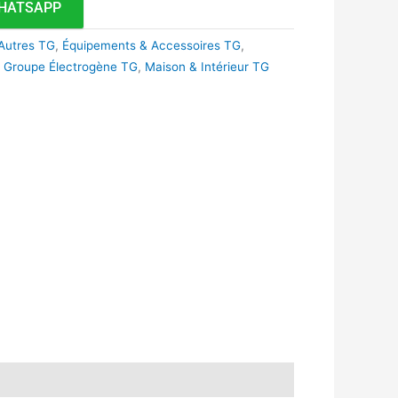
HATSAPP
Autres TG
,
Équipements & Accessoires TG
,
,
Groupe Électrogène TG
,
Maison & Intérieur TG
k
r
tsApp
inkedIn