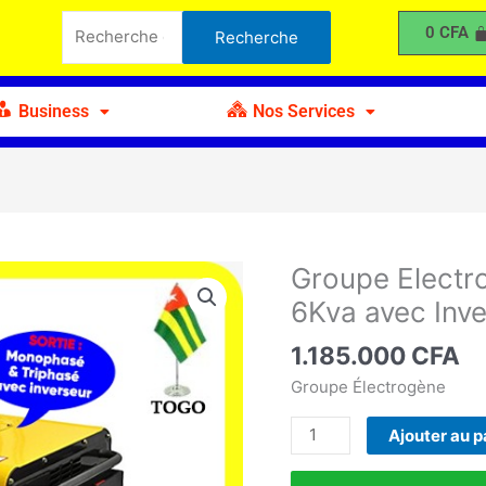
Recherche
Diésel
0
CFA
Recherche
pour :
Silencieux
6Kva
avec
Business
Nos Services
Inverseur
Groupe Electro
quantité
de
6Kva avec Inv
Groupe
Electrogène
1.185.000
CFA
Diésel
Groupe Électrogène
Silencieux
6Kva
Ajouter au p
avec
Inverseur