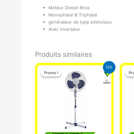
Moteur Diesel 6kva
Monophasé & Triphasé
générateur de type silencieux
Avec inverseur
Produits similaires
Le
Le
15%
prix
prix
Promo !
Promo !
Pr
Pr
initial
actuel
était :
est :
10.000 CFA.
8.500 CFA.