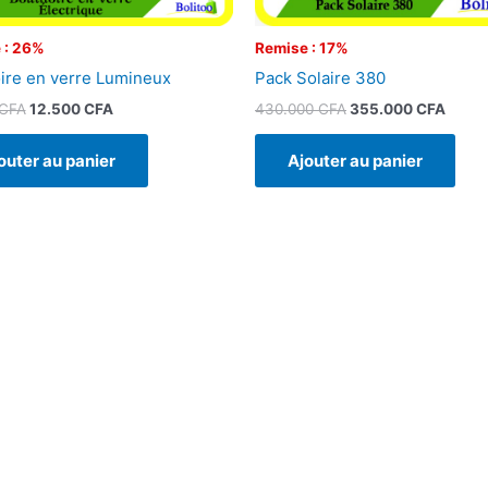
 : 26%
Remise : 17%
oire en verre Lumineux
Pack Solaire 380
CFA
12.500
CFA
430.000
CFA
355.000
CFA
outer au panier
Ajouter au panier