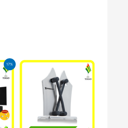
17%
l
00 CFA.