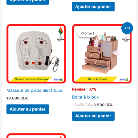
Ajouter au panier
Le
Le
37%
prix
prix
Promo !
Promo !
initial
actuel
était :
est :
13.450 CFA.
8.500 CFA.
Remise : 37%
Masseur de pieds électrique
Boite à bijoux
19.000
CFA
13.450
CFA
8.500
CFA
Ajouter au panier
Ajouter au panier