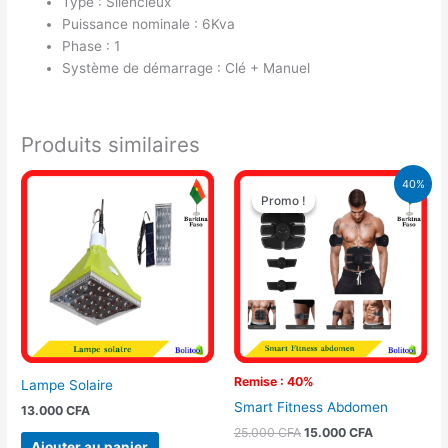
Type : Silencieux
Puissance nominale : 6Kva
Phase : 1
Système de démarrage : Clé + Manuel
Produits similaires
Le
Le
40%
prix
prix
Promo !
Promo !
initial
actuel
était :
est :
25.000 CFA.
15.000 CFA.
Remise : 40%
Lampe Solaire
Smart Fitness Abdomen
13.000
CFA
25.000
CFA
15.000
CFA
Ajouter au panier