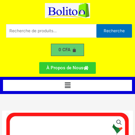
ASTRA
Aller
KOREA
au
3KVA
contenu
Recherche
Recherche
pour :
0
CFA
À Propos de Nous
Menu
quantité
de
Groupe