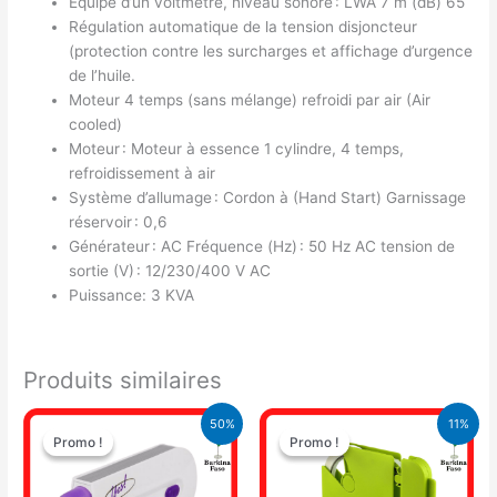
Equipé d’un voltmètre, niveau sonore : LWA 7 m (dB) 65
Régulation automatique de la tension disjoncteur
(protection contre les surcharges et affichage d’urgence
de l’huile.
Moteur 4 temps (sans mélange) refroidi par air (Air
cooled)
Moteur : Moteur à essence 1 cylindre, 4 temps,
refroidissement à air
Système d’allumage : Cordon à (Hand Start) Garnissage
réservoir : 0,6
Générateur : AC Fréquence (Hz) : 50 Hz AC tension de
sortie (V) : 12/230/400 V AC
Puissance: 3 KVA
Produits similaires
Le
Le
Le
Le
50%
11%
prix
prix
prix
prix
Promo !
Promo !
Promo !
Promo !
initial
actuel
initial
actuel
était :
est :
était :
est :
15.000 CFA.
7.500 CFA.
9.500 CFA.
8.500 CFA.