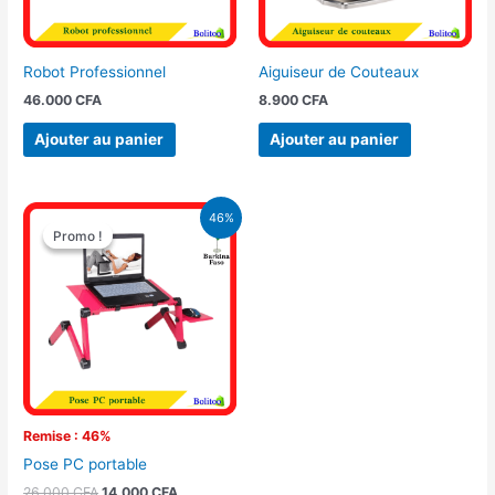
Robot Professionnel
Aiguiseur de Couteaux
46.000
CFA
8.900
CFA
Ajouter au panier
Ajouter au panier
Le
Le
46%
prix
prix
Promo !
Promo !
initial
actuel
était :
est :
26.000 CFA.
14.000 CFA.
Remise : 46%
Pose PC portable
26.000
CFA
14.000
CFA