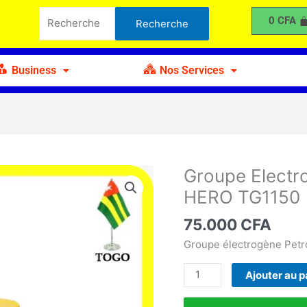
Electrogène
Recherche
0
CFA
Recherche
à
pour :
Essence
TIGER
Business
Nos Services
HERO
TG1150
Groupe Electr
quantité
de
HERO TG1150
Groupe
Electrogène
75.000
CFA
à
Groupe électrogène Petro
Essence
TIGER
Ajouter au p
HERO
TG1150