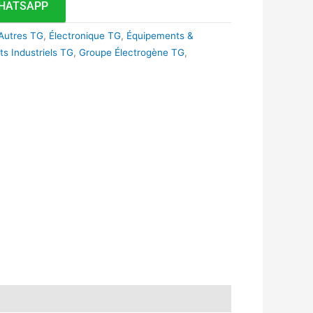
HATSAPP
Autres TG
,
Électronique TG
,
Équipements &
s Industriels TG
,
Groupe Électrogène TG
,
k
r
tsApp
inkedIn