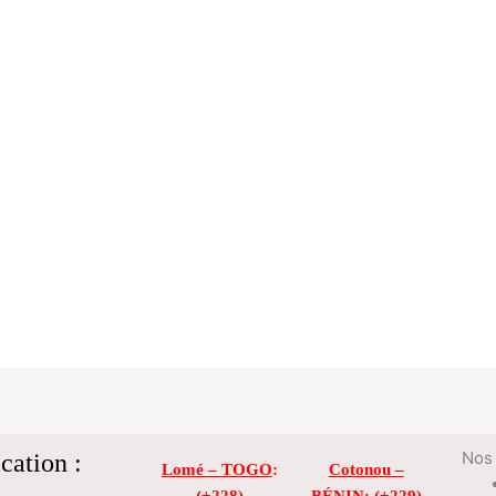
cation :
Nos 
Lomé – TOGO
:
Cotonou –