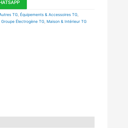
HATSAPP
Autres TG
,
Équipements & Accessoires TG
,
,
Groupe Électrogène TG
,
Maison & Intérieur TG
k
r
tsApp
inkedIn