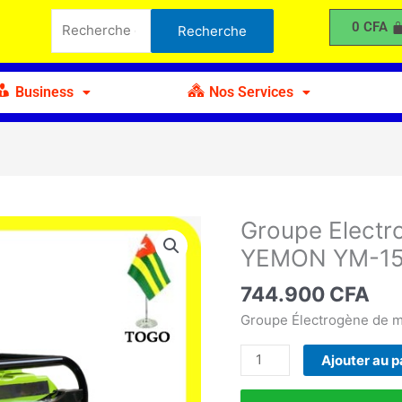
Recherche
à
0
CFA
Recherche
pour :
Essence
10Kva
YEMON
Business
Nos Services
YM-
15000E
Groupe Electr
quantité
de
YEMON YM-1
Groupe
Electrogène
744.900
CFA
à
Groupe Électrogène de 
Essence
10Kva
Ajouter au p
YEMON
YM-