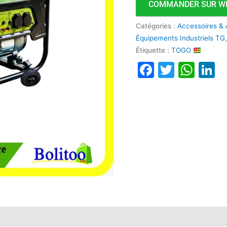
COMMANDER SUR W
15000E
Catégories :
Accessoires & 
Équipements Industriels TG
Étiquette :
TOGO
Faceboo
Twitte
Wha
L