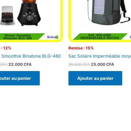
 : 12%
Remise : 15%
 Smoothie Binatone BLG-460
Sac Solaire Imperméable moy
CFA
22.000
CFA
29.500
CFA
25.000
CFA
outer au panier
Ajouter au panier