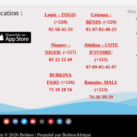
cation :
Nos 
Lomé – TOGO
:
Cotonou –
(+228)
BÉNIN
: (+229)
92-58-41-33
01-97-82-48-23
Niamey –
Abidjan – COTE
NIGER
: (+227)
D’IVOIRE
:
85 22 22 49
(+225)
07-09-05-45-97
BURKINA
FASO
: (+226)
Bamako- MALI
:
75 10 28 56
(+223)
76-26-38-29
E
F
T
Y
I
P
L
T
n
a
w
o
n
i
i
i
v
c
i
u
s
n
n
k
e
e
t
t
t
t
k
t
l
b
t
u
a
e
e
o
t © 2026 Bolitoo | Propulsé par BolitooAfrique
o
o
e
b
g
r
d
k