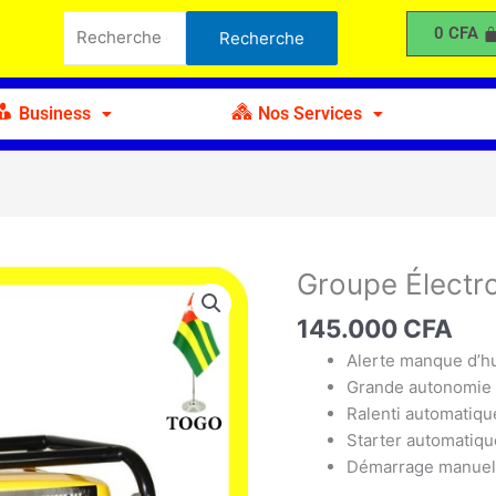
Électrogène
Recherche
0
CFA
Recherche
2,5kva
pour :
sans
clé
Business
Nos Services
Groupe Électr
quantité
de
145.000
CFA
Groupe
Électrogène
Alerte manque d’hu
2,5kva
Grande autonomie
sans
Ralenti automatiqu
clé
Starter automatiqu
Démarrage manue