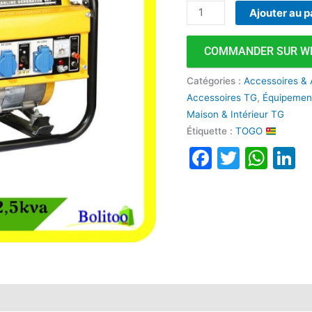
Ajouter au p
COMMANDER SUR W
Catégories :
Accessoires & 
Accessoires TG
,
Équipement
Maison & Intérieur TG
Étiquette :
TOGO
Faceboo
Twitte
Wha
L