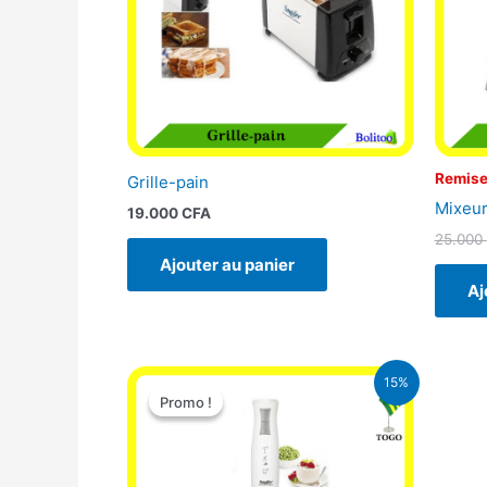
Remise
Grille-pain
Mixeur
19.000
CFA
25.000
Ajouter au panier
Aj
Le
Le
15%
prix
prix
Promo !
Promo !
initial
actuel
était :
est :
12.900 CFA.
11.000 CFA.