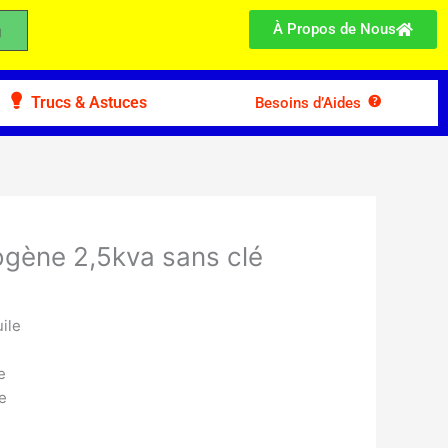
À Propos de Nous
Trucs & Astuces
Besoins d’Aides
ogène 2,5kva sans clé
ile
e
e
l