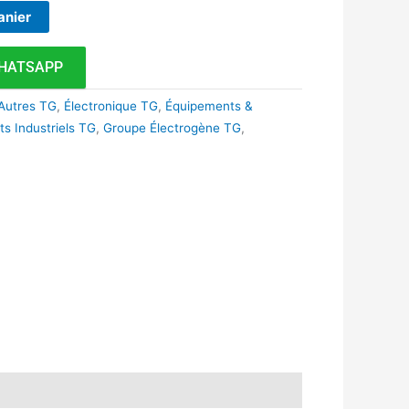
anier
HATSAPP
Autres TG
,
Électronique TG
,
Équipements &
s Industriels TG
,
Groupe Électrogène TG
,
k
r
tsApp
inkedIn