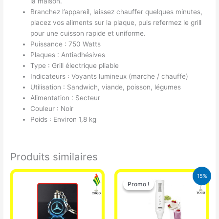
la maison.
Branchez l’appareil, laissez chauffer quelques minutes,
placez vos aliments sur la plaque, puis refermez le grill
pour une cuisson rapide et uniforme.
Puissance : 750 Watts
Plaques : Antiadhésives
Type : Grill électrique pliable
Indicateurs : Voyants lumineux (marche / chauffe)
Utilisation : Sandwich, viande, poisson, légumes
Alimentation : Secteur
Couleur : Noir
Poids : Environ 1,8 kg
Produits similaires
Le
Le
15%
prix
prix
Promo !
Promo !
initial
actuel
était :
est :
12.900 CFA.
11.000 CFA.