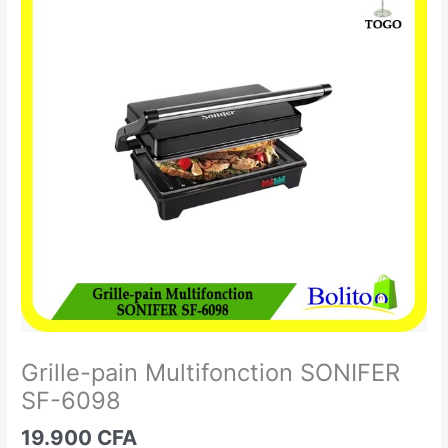
pain
Multifonction
SONIFER
SF-
6098
Grille-pain Multifonction SONIFER
SF-6098
19.900
CFA