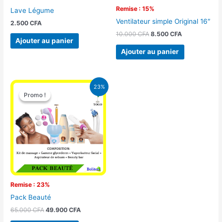
Remise : 15%
Lave Légume
Ventilateur simple Original 16″
2.500
CFA
10.000
CFA
8.500
CFA
Ajouter au panier
Ajouter au panier
Le
Le
23%
prix
prix
Promo !
Promo !
initial
actuel
était :
est :
65.000 CFA.
49.900 CFA.
Remise : 23%
Pack Beauté
65.000
CFA
49.900
CFA