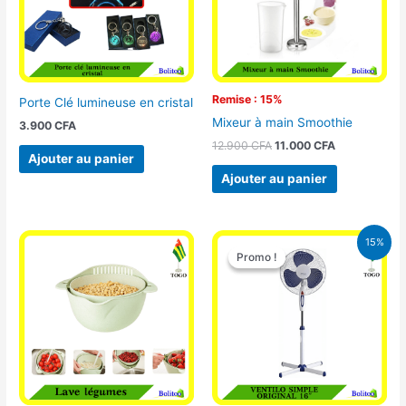
Remise : 15%
Porte Clé lumineuse en cristal
Mixeur à main Smoothie
3.900
CFA
12.900
CFA
11.000
CFA
Ajouter au panier
Ajouter au panier
Le
Le
15%
prix
prix
Promo !
Promo !
initial
actuel
était :
est :
10.000 CFA.
8.500 CFA.