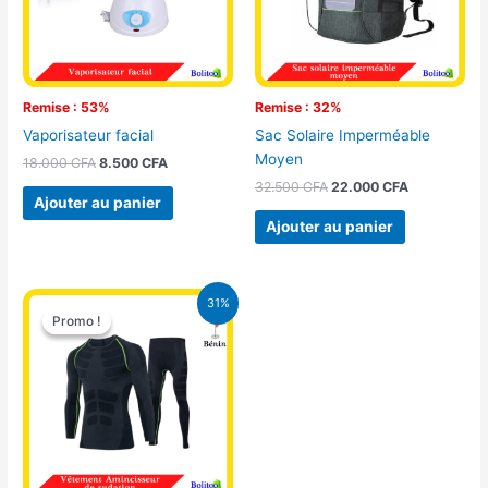
Remise : 53%
Remise : 32%
Vaporisateur facial
Sac Solaire Imperméable
Moyen
18.000
CFA
8.500
CFA
32.500
CFA
22.000
CFA
Ajouter au panier
Ajouter au panier
Le
Le
31%
prix
prix
Promo !
Promo !
initial
actuel
était :
est :
18.000 CFA.
12.500 CFA.