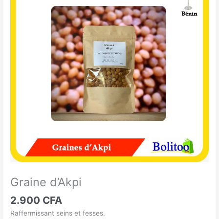
d'Akpi
Graine d’Akpi
2.900
CFA
Raffermissant seins et fesses.