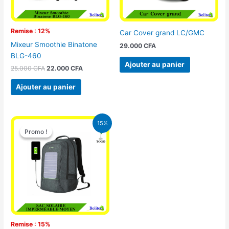
Remise : 12%
Car Cover grand LC/GMC
Mixeur Smoothie Binatone
29.000
CFA
BLG-460
Ajouter au panier
25.000
CFA
22.000
CFA
Ajouter au panier
Le
Le
15%
prix
prix
Promo !
Promo !
initial
actuel
était :
est :
29.500 CFA.
25.000 CFA.
Remise : 15%