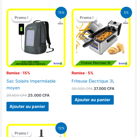
Le
Le
Le
Le
15%
5%
prix
prix
prix
prix
Promo !
Promo !
Promo !
Promo !
initial
actuel
initial
actuel
était :
est :
était :
est :
29.500 CFA.
25.000 CFA.
39.000 CFA.
37.000 CFA.
Remise : 15%
Remise : 5%
Sac Solaire Imperméable
Friteuse Électrique 3L
moyen
39.000
CFA
37.000
CFA
29.500
CFA
25.000
CFA
Ajouter au panier
Ajouter au panier
Le
Le
12%
prix
prix
Promo !
Promo !
initial
actuel