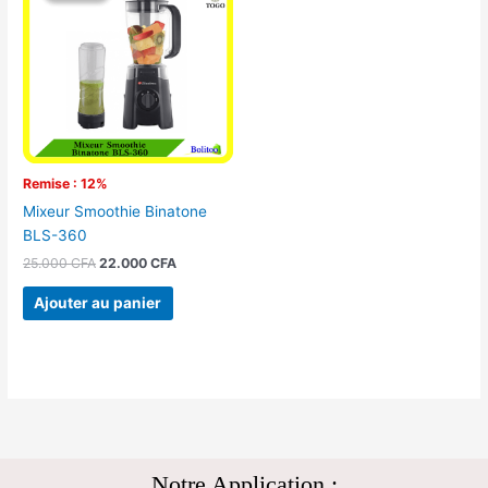
était :
est :
25.000 CFA.
22.000 CFA.
Remise : 12%
Mixeur Smoothie Binatone
BLS-360
25.000
CFA
22.000
CFA
Ajouter au panier
Notre Application :