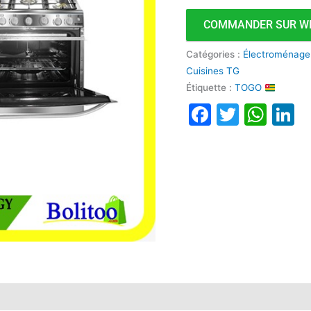
STC-
COMMANDER SUR W
8060C
Catégories :
Électroménage
Cuisines TG
Étiquette :
TOGO
Faceboo
Twitte
Wha
L