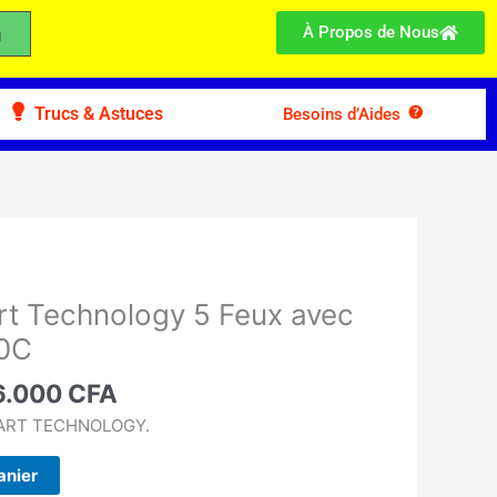
À Propos de Nous
Trucs & Astuces
Besoins d’Aides
Le
x
prix
rt Technology 5 Feux avec
ial
actuel
0C
t :
est :
.900 CFA.
206.000 CFA.
6.000
CFA
MART TECHNOLOGY.
anier