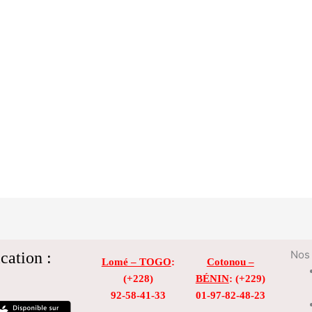
cation :
Nos 
Lomé – TOGO
:
Cotonou –
(+228)
BÉNIN
: (+229)
92-58-41-33
01-97-82-48-23