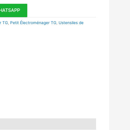
HATSAPP
r TG
,
Petit Électroménager TG
,
Ustensiles de
k
r
tsApp
inkedIn