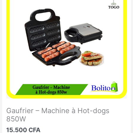
-
Machine
à
Hot-
dogs
850W
Gaufrier – Machine à Hot-dogs
850W
15.500
CFA