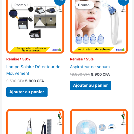
prix
prix
prix
prix
Promo !
Promo !
Promo !
Promo !
initial
actuel
initial
actuel
était :
est :
était :
est :
9.500 CFA.
5.900 CFA.
19.900 CFA.
8.900 CFA.
Remise : 38%
Remise : 55%
Lampe Solaire Détecteur de
Aspirateur de sebum
Mouvement
19.900
CFA
8.900
CFA
9.500
CFA
5.900
CFA
Ajouter au panier
Ajouter au panier