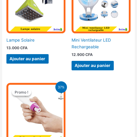
Lampe Solaire
Mini Ventilateur LED
Rechargeable
13.000
CFA
12.900
CFA
Ajouter au panier
Ajouter au panier
Le
Le
37%
prix
prix
Promo !
Promo !
initial
actuel
était :
est :
9.500 CFA.
6.000 CFA.