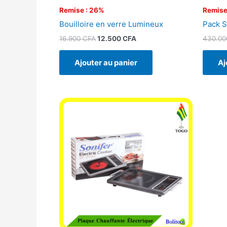
Remise : 26%
Remise
Bouilloire en verre Lumineux
Pack S
16.900
CFA
12.500
CFA
430.0
Ajouter au panier
Aj