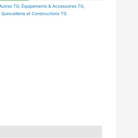
Autres TG
,
Équipements & Accessoires TG
,
,
Quincaillerie et Constructions TG
k
r
tsApp
inkedIn