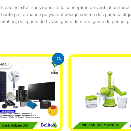
méables à l’air sans odeur et la conception de ventilation foncti
. haute performance polyvalent design comme des gants tactiques,
uitation, des gants de travail, gants de moto, gants de pêche, g
Le
Le
17%
prix
prix
omo !
omo !
initial
actuel
était :
est :
430.000 CFA.
355.000 CFA.