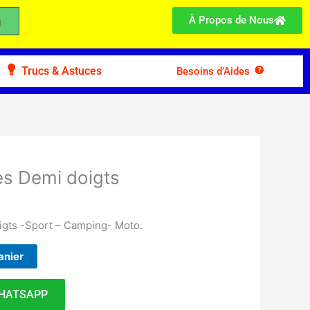
À Propos de Nous
Trucs & Astuces
Besoins d’Aides
es Demi doigts
igts -Sport – Camping- Moto.
anier
HATSAPP