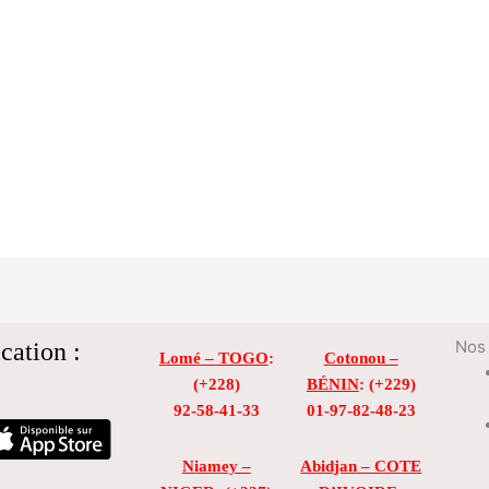
cation :
Nos 
Lomé – TOGO
:
Cotonou –
(+228)
BÉNIN
: (+229)
92-58-41-33
01-97-82-48-23
Niamey –
Abidjan – COTE