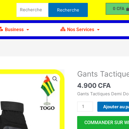
Tactiques
Recherche
0
CFA
Recherche
Demi
pour :
doigts
Business
Nos Services
Gants Tactiqu
quantité
de
4.900
CFA
Gants
Tactiques
Gants Tactiques Demi Do
Demi
Ajouter au p
doigts
COMMANDER SUR W