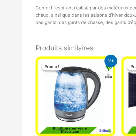
Confort respirant réalisé par des matériaux per
chaud, ainsi que dans les saisons d’hiver doux
des gants, des gants de chasse, des gants d’éq
Produits similaires
Le
Le
26%
prix
prix
Promo !
Promo !
Pr
Pr
initial
actuel
était :
est :
16.900 CFA.
12.500 CFA.