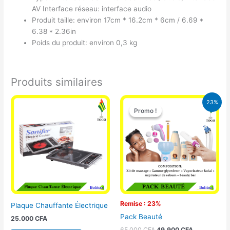
AV Interface réseau: interface audio
Produit taille: environ 17cm * 16.2cm * 6cm / 6.69 *
6.38 * 2.36in
Poids du produit: environ 0,3 kg
Produits similaires
Le
Le
23%
prix
prix
Promo !
Promo !
initial
actuel
était :
est :
65.000 CFA.
49.900 CFA
Remise : 23%
Plaque Chauffante Électrique
Pack Beauté
25.000
CFA
65.000
CFA
49.900
CFA