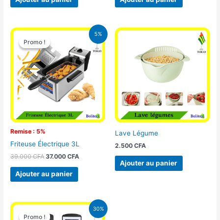
Le
Le
5%
prix
prix
Promo !
Promo !
initial
actuel
était :
est :
39.000 CFA.
37.000 CFA.
Remise : 5%
Lave Légume
Friteuse Électrique 3L
2.500
CFA
39.000
CFA
37.000
CFA
Ajouter au panier
Ajouter au panier
Le
Le
30%
prix
prix
Promo !
Promo !