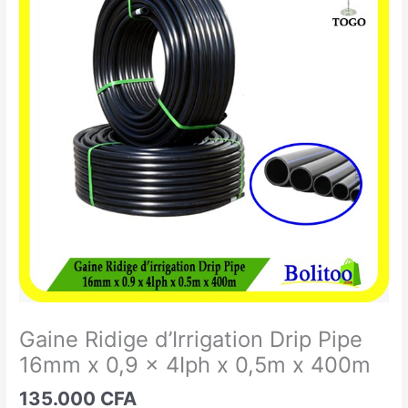
Ridige
d’Irrigation
Drip
Pipe
16mm
x
0,9
x
4Iph
x
0,5m
x
400m
Gaine Ridige d’Irrigation Drip Pipe
16mm x 0,9 x 4Iph x 0,5m x 400m
135.000
CFA