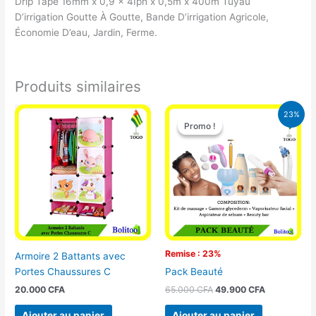
Drip Tape 16mm x 0,9 x 4Iph x 0,5m x 400m Tuyau
D’irrigation Goutte À Goutte, Bande D’irrigation Agricole,
Économie D’eau, Jardin, Ferme.
Produits similaires
Le
Le
23%
prix
prix
Promo !
Promo !
initial
actuel
était :
est :
65.000 CFA.
49.900 CFA
Remise : 23%
Armoire 2 Battants avec
Portes Chaussures C
Pack Beauté
20.000
CFA
65.000
CFA
49.900
CFA
Ajouter au panier
Ajouter au panier