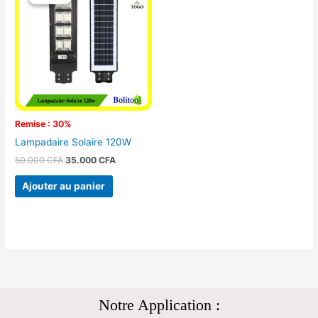
initial
actuel
était :
est :
50.000 CFA.
35.000 CFA.
Remise : 30%
Lampadaire Solaire 120W
50.000
CFA
35.000
CFA
Ajouter au panier
Notre Application :