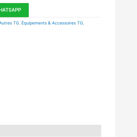
HATSAPP
Autres TG
,
Équipements & Accessoires TG
,
k
r
tsApp
inkedIn