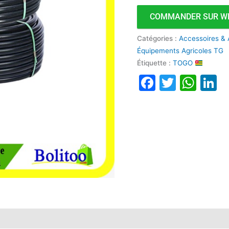
0,9
COMMANDER SUR W
x
1,6Iph
Catégories :
Accessoires & 
x
Équipements Agricoles TG
0,3m
Étiquette :
TOGO
x
Faceboo
Twitte
Wha
L
400m