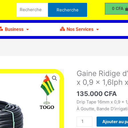
Recherche
d'Irrigation
0
CFA
Recherche
pour :
Drip
Pipe
16mm
Business
Nos Services
x
0,9
x
1,6Iph
x
0,3m
Gaine Ridige d
quantité
x
de
x 0,9 x 1,6Iph
400m
Gaine
Ridige
135.000
CFA
d'Irrigation
Drip Tape 16mm x 0,9 x 1
Drip
À Goutte, Bande D’irrigat
Pipe
16mm
Ajouter au p
x