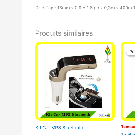
Drip Tape 16mm x 0,9 x 1,6Iph x 0,3m x 400m Tu
Produits similaires
Pr
Pr
Remise
Kit Car MP3 Bluetooth
Bouill