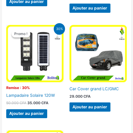
Ajouter au panier
Ajouter au panier
Le
Le
30%
prix
prix
Promo !
Promo !
initial
actuel
était :
est :
50.000 CFA.
35.000 CFA.
Remise : 30%
Car Cover grand LC/GMC
Lampadaire Solaire 120W
29.000
CFA
50.000
CFA
35.000
CFA
Ajouter au panier
Ajouter au panier