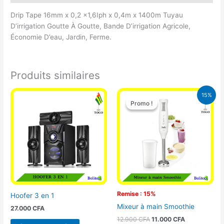
Drip Tape 16mm x 0,2 x1,6Iph x 0,4m x 1400m Tuyau
D’irrigation Goutte À Goutte, Bande D’irrigation Agricole,
Économie D’eau, Jardin, Ferme.
Produits similaires
Le
Le
15%
prix
prix
Promo !
Promo !
initial
actuel
était :
est :
12.900 CFA.
11.000 CFA.
Remise : 15%
Hoofer 3 en 1
Mixeur à main Smoothie
27.000
CFA
12.900
CFA
11.000
CFA