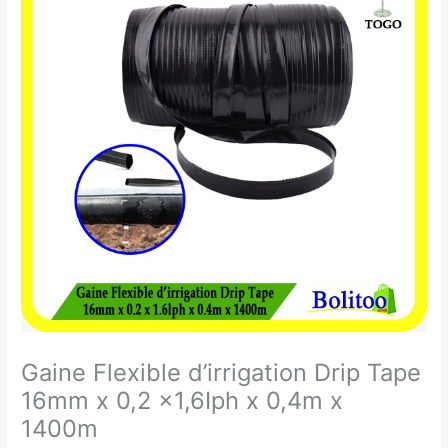
Flexible
d’irrigation
Drip
Tape
16mm
x
0,2
x1,6Iph
x
0,4m
x
1400m
Gaine Flexible d’irrigation Drip Tape
16mm x 0,2 x1,6Iph x 0,4m x
1400m