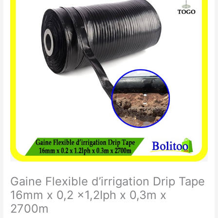
Flexible
d’irrigation
Drip
Tape
16mm
x
0,2
x1,2Iph
x
0,3m
x
2700m
Gaine Flexible d’irrigation Drip Tape
16mm x 0,2 x1,2Iph x 0,3m x
2700m