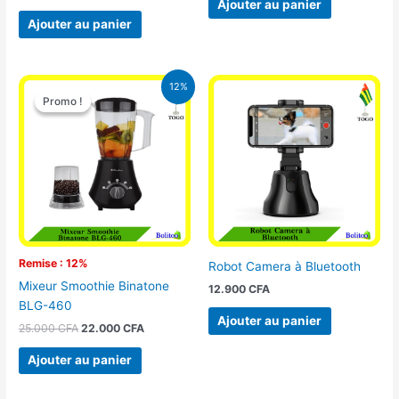
Ajouter au panier
Ajouter au panier
Le
Le
12%
prix
prix
Promo !
Promo !
initial
actuel
était :
est :
25.000 CFA.
22.000 CFA.
Remise : 12%
Robot Camera à Bluetooth
Mixeur Smoothie Binatone
12.900
CFA
BLG-460
Ajouter au panier
25.000
CFA
22.000
CFA
Ajouter au panier