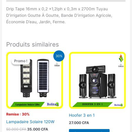
Drip Tape 16mm x 0,2 x1,2Iph x 0,3m x 2700m Tuyau
D’irrigation Goutte À Goutte, Bande D’irrigation Agricole,
Économie D’eau, Jardin, Ferme.
Produits similaires
Le
Le
30%
prix
prix
Promo !
Promo !
initial
actuel
était :
est :
50.000 CFA.
35.000 CFA.
Remise : 30%
Hoofer 3 en 1
Lampadaire Solaire 120W
27.000
CFA
50.000
CFA
35.000
CFA