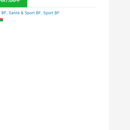
HATSAPP
 BF
,
Santé & Sport BF
,
Sport BF
k
r
tsApp
inkedIn