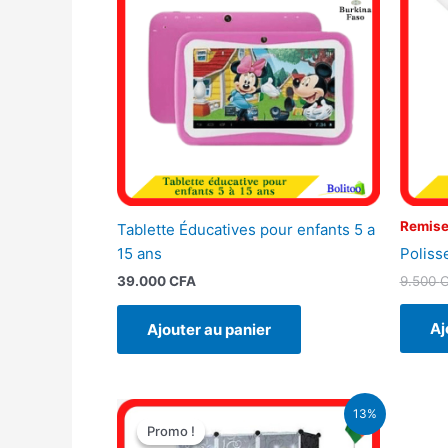
Remise
Tablette Éducatives pour enfants 5 a
Poliss
15 ans
9.500
39.000
CFA
Aj
Ajouter au panier
Le
Le
13%
prix
prix
Promo !
Promo !
initial
actuel