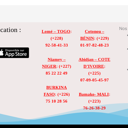
cation :
Nos 
Lomé – TOGO
:
Cotonou –
(+228)
BÉNIN
: (+229)
92-58-41-33
01-97-82-48-23
Niamey –
Abidjan – COTE
NIGER
: (+227)
D’IVOIRE
:
85 22 22 49
(+225)
07-09-05-45-97
BURKINA
FASO
: (+226)
Bamako- MALI
:
75 10 28 56
(+223)
76-26-38-29