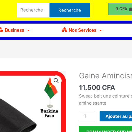
Amincissante
Recherche
0
CFA
Recherche
C
pour :
Business
Nos Services
Gaine Amincis
quantité
de
11.500
CFA
Gaine
Amincissante
Sweat-belt une ceinture
C
amincissante.
Ajouter au p