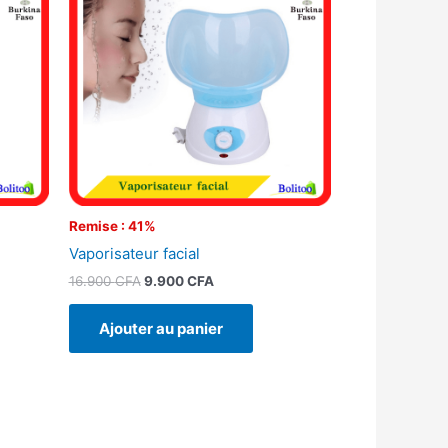
était :
est :
16.900 CFA.
9.900 CFA.
Remise : 41%
Vaporisateur facial
16.900
CFA
9.900
CFA
Ajouter au panier