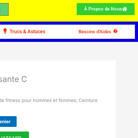
À Propos de Nous
Trucs & Astuces
Besoins d’Aides
sante C
 de fitness pour hommes et femmes; Ceinture
anier