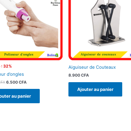
était :
est :
9.500 CFA.
6.500 CFA.
 : 32%
Aiguiseur de Couteaux
eur d’ongles
8.900
CFA
CFA
6.500
CFA
Ajouter au panier
outer au panier