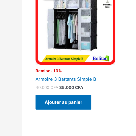
était :
est :
40.000 CFA.
35.000 CFA.
Remise : 13%
Armoire 3 Battants Simple B
40.000
CFA
35.000
CFA
Ajouter au panier