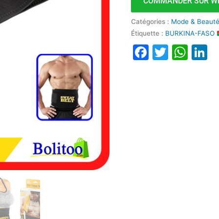
COMMANDER SUR W
Catégories :
Mode & Beauté
Étiquette :
BURKINA-FASO
Faceboo
Twitte
Wha
L