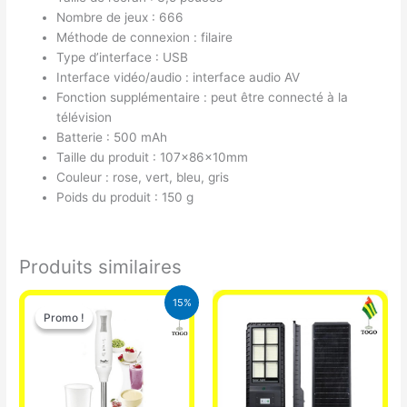
Nombre de jeux : 666
Méthode de connexion : filaire
Type d’interface : USB
Interface vidéo/audio : interface audio AV
Fonction supplémentaire : peut être connecté à la
télévision
Batterie : 500 mAh
Taille du produit : 107x86x10mm
Couleur : rose, vert, bleu, gris
Poids du produit : 150 g
Produits similaires
Le
Le
15%
prix
prix
Promo !
Promo !
initial
actuel
était :
est :
12.900 CFA.
11.000 CFA.