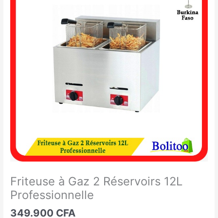
à
Gaz
2
Réservoirs
12L
Professionnelle
Friteuse à Gaz 2 Réservoirs 12L
Professionnelle
349.900
CFA