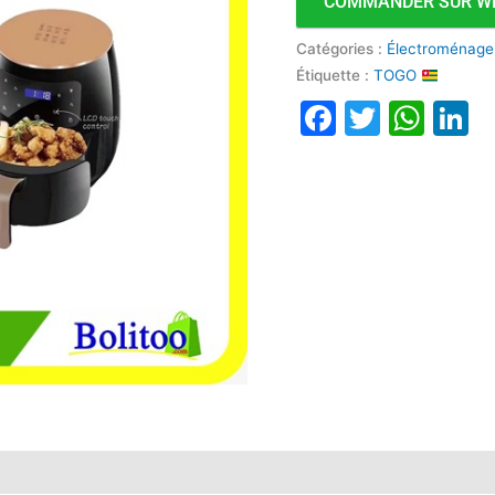
COMMANDER SUR W
Catégories :
Électroménage
Étiquette :
TOGO
Faceboo
Twitte
Wha
L