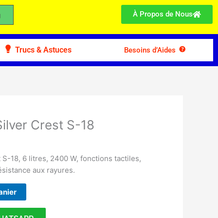
À Propos de Nous
Trucs & Astuces
Besoins d’Aides
Silver Crest S-18
 S-18, 6 litres, 2400 W, fonctions tactiles,
sistance aux rayures.
anier