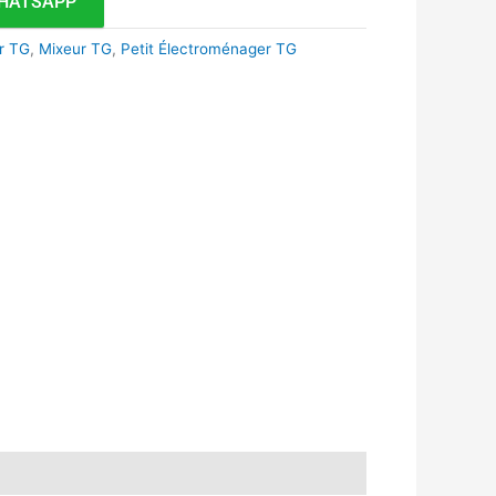
HATSAPP
r TG
,
Mixeur TG
,
Petit Électroménager TG
k
r
tsApp
inkedIn