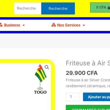
à
Recherche
0
CFA
Recherche
Air
pour :
Silver
Crest
Business
Nos Services
S-
18
Friteuse à Air 
quantité
de
29.900
CFA
Friteuse
à
Friteuse à air Silver Crest
Air
revêtement céramique, ré
Silver
Ajouter au p
Crest
S-
18