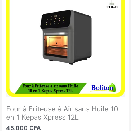
à
Friteuse
à
Air
sans
Huile
10
en
1
Kepas
Xpress
12L
Four à Friteuse à Air sans Huile 10
en 1 Kepas Xpress 12L
45.000
CFA