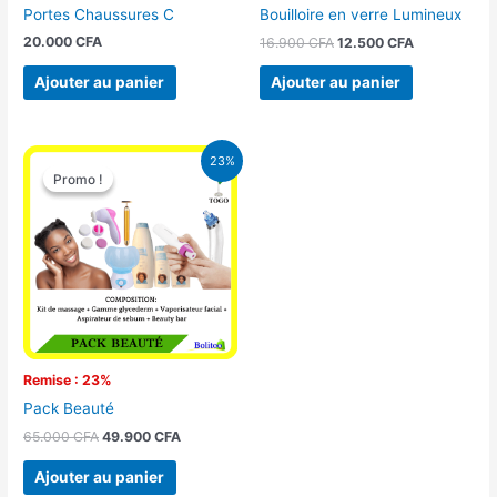
Portes Chaussures C
Bouilloire en verre Lumineux
20.000
CFA
16.900
CFA
12.500
CFA
Ajouter au panier
Ajouter au panier
Le
Le
23%
prix
prix
Promo !
Promo !
initial
actuel
était :
est :
65.000 CFA.
49.900 CFA.
Remise : 23%
Pack Beauté
65.000
CFA
49.900
CFA
Ajouter au panier