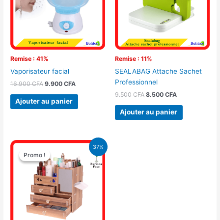
Remise : 41%
Remise : 11%
Vaporisateur facial
SEALABAG Attache Sachet
Professionnel
16.900
CFA
9.900
CFA
9.500
CFA
8.500
CFA
Ajouter au panier
Ajouter au panier
Le
Le
37%
prix
prix
Promo !
Promo !
initial
actuel
était :
est :
13.450 CFA.
8.500 CFA.