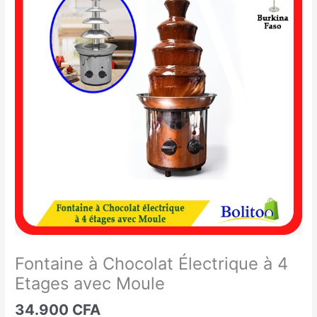
à
Chocolat
Électrique
à
4
Etages
avec
Moule
Fontaine à Chocolat Électrique à 4
Etages avec Moule
34.900
CFA