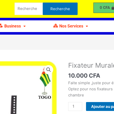
Murale
Recherche
0
CFA
Recherche
Bas
pour :
et
Haut
Business
Nos Services
14-
32"
Fixateur Mural
quantité
de
10.000
CFA
Fixateur
Murale
Faite simple ,juste pour 
Bas
Optez pour nos fixateurs
et
chambre
Haut
Ajouter au p
14-
32"