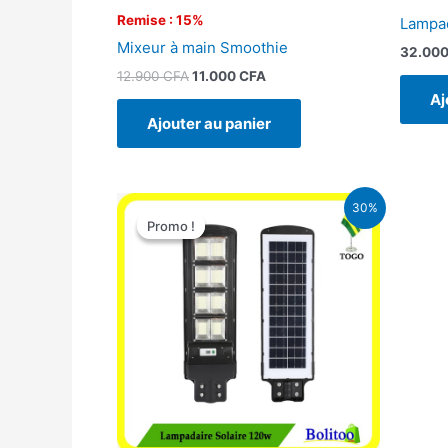
Remise : 15%
Lampad
Mixeur à main Smoothie
32.00
12.900
CFA
11.000
CFA
Aj
Ajouter au panier
Le
Le
30%
prix
prix
Promo !
Promo !
initial
actuel
était :
est :
50.000 CFA.
35.000 CFA.