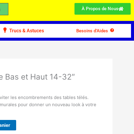
À Propos de Nous
Trucs & Astuces
Besoins d’Aides
e Bas et Haut 14-32″
éviter les encombrements des tables télés.
 murales pour donner un nouveau look à votre
anier