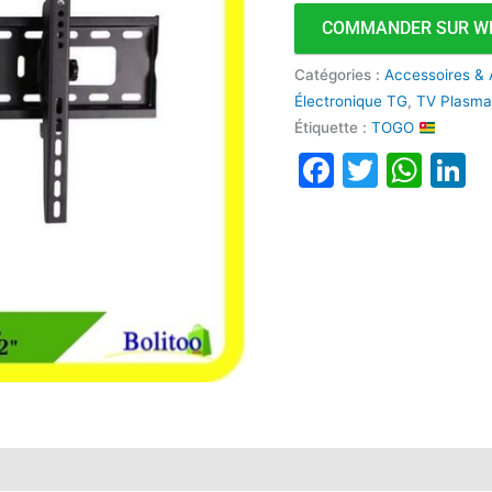
COMMANDER SUR W
Catégories :
Accessoires & 
Électronique TG
,
TV Plasm
Étiquette :
TOGO
Faceboo
Twitte
Wha
L