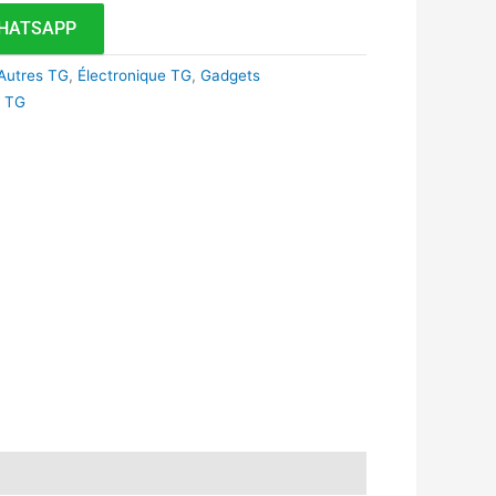
HATSAPP
Autres TG
,
Électronique TG
,
Gadgets
a TG
k
r
tsApp
inkedIn