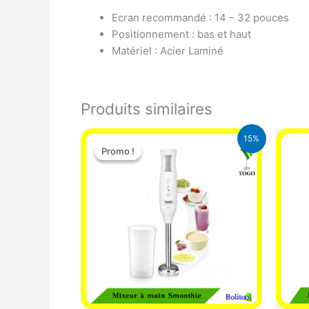
Ecran recommandé : 14 – 32 pouces
Positionnement : bas et haut
Matériel : Acier Laminé
Produits similaires
Le
Le
15%
prix
prix
Promo !
Promo !
initial
actuel
était :
est :
12.900 CFA.
11.000 CFA.