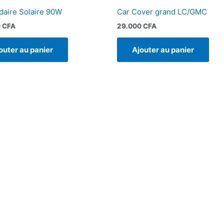
aire Solaire 90W
Car Cover grand LC/GMC
0
CFA
29.000
CFA
outer au panier
Ajouter au panier