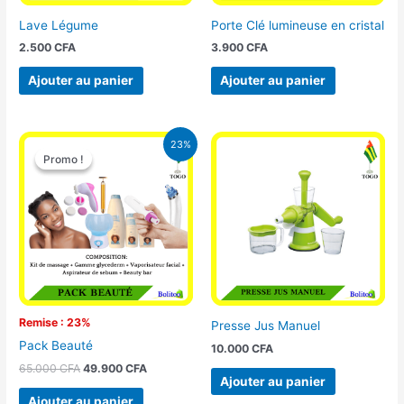
Lave Légume
Porte Clé lumineuse en cristal
2.500
CFA
3.900
CFA
Ajouter au panier
Ajouter au panier
Le
Le
23%
prix
prix
Promo !
Promo !
initial
actuel
était :
est :
65.000 CFA.
49.900 CFA.
Remise : 23%
Presse Jus Manuel
Pack Beauté
10.000
CFA
65.000
CFA
49.900
CFA
Ajouter au panier
Ajouter au panier