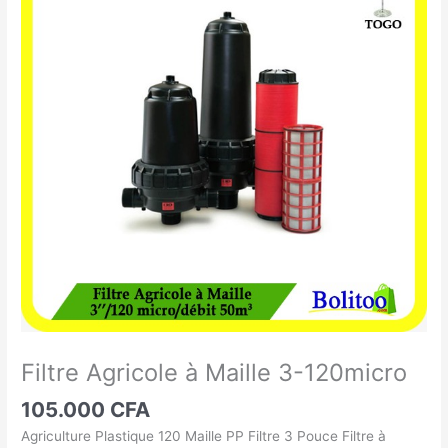
Agricole
à
Maille
3-
120micro
Filtre Agricole à Maille 3-120micro
105.000
CFA
Agriculture Plastique 120 Maille PP Filtre 3 Pouce Filtre à