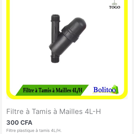
à
Tamis
à
Mailles
4L-
H
Filtre à Tamis à Mailles 4L-H
300
CFA
Filtre plastique à tamis 4L/H.