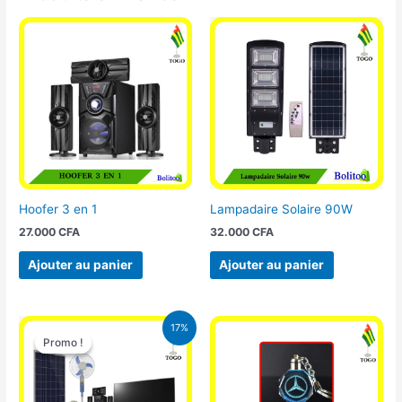
Hoofer 3 en 1
Lampadaire Solaire 90W
27.000
CFA
32.000
CFA
Ajouter au panier
Ajouter au panier
Le
Le
17%
prix
prix
Promo !
Promo !
initial
actuel
était :
est :
430.000 CFA.
355.000 CFA.