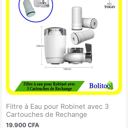
à
Eau
pour
Robinet
avec
3
Cartouches
de
Rechange
Filtre à Eau pour Robinet avec 3
Cartouches de Rechange
19.900
CFA