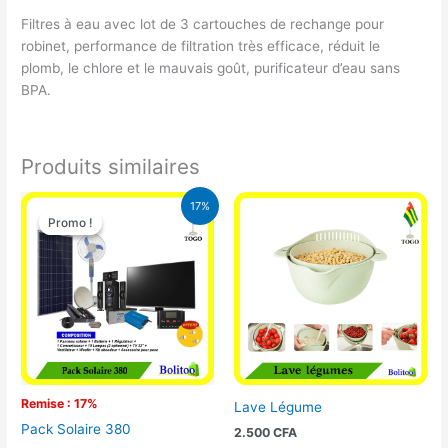
Filtres à eau avec lot de 3 cartouches de rechange pour
robinet, performance de filtration très efficace, réduit le
plomb, le chlore et le mauvais goût, purificateur d’eau sans
BPA.
Produits similaires
Le
Le
17%
prix
prix
Promo !
Promo !
initial
actuel
était :
est :
430.000 CFA.
355.000 CFA.
Remise : 17%
Lave Légume
Pack Solaire 380
2.500
CFA