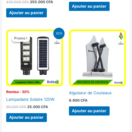
430.000
CFA
355.000
CFA
Ajouter au panier
Ajouter au panier
Le
Le
30%
prix
prix
Promo !
Promo !
initial
actuel
était :
est :
50.000 CFA.
35.000 CFA.
Remise : 30%
Aiguiseur de Couteaux
Lampadaire Solaire 120W
6.900
CFA
50.000
CFA
35.000
CFA
Ajouter au panier
Ajouter au panier