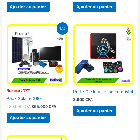
Ajouter au panier
Ajouter au panier
Le
Le
17%
prix
prix
Promo !
Promo !
initial
actuel
était :
est :
430.000 CFA.
355.000 CFA.
Remise : 17%
Porte Clé lumineuse en cristal
Pack Solaire 380
3.900
CFA
430.000
CFA
355.000
CFA
Ajouter au panier
Ajouter au panier