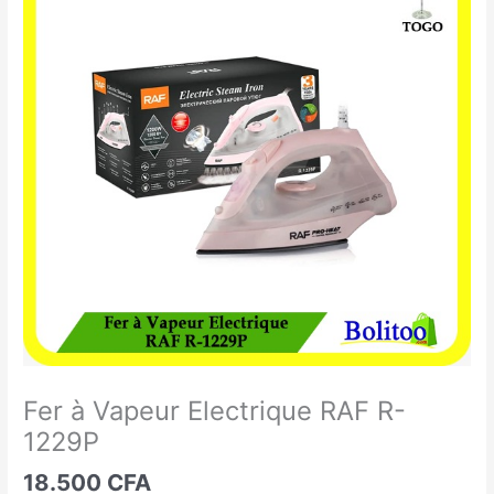
à
Vapeur
Electrique
RAF
R-
1229P
Fer à Vapeur Electrique RAF R-
1229P
18.500
CFA