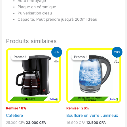
Auto nettoyage
Plaque en céramique
Pulvérisation d’eau
Capacité: Peut prendre jusqu’à 200ml d’eau
Produits similaires
Le
Le
Le
Le
8%
26%
prix
prix
prix
prix
Promo !
Promo !
Promo !
Promo !
initial
actuel
initial
actuel
était :
est :
était :
est :
25.000 CFA.
23.000 CFA.
16.900 CFA.
12.500 CFA.
Remise : 8%
Remise : 26%
Cafetière
Bouilloire en verre Lumineux
25.000
CFA
23.000
CFA
16.900
CFA
12.500
CFA