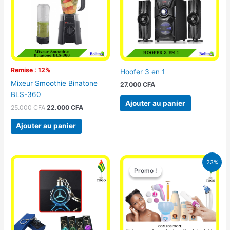
Remise : 12%
Hoofer 3 en 1
Mixeur Smoothie Binatone
27.000
CFA
BLS-360
Ajouter au panier
25.000
CFA
22.000
CFA
Ajouter au panier
Le
Le
23%
prix
prix
Promo !
Promo !
initial
actuel
était :
est :
65.000 CFA.
49.900 CFA