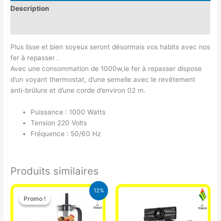
Description
Avis (0)
Plus lisse et bien soyeux seront désormais vos habits avec nos
fer à repasser .
Avec une consommation de 1000w,le fer à repasser dispose
d’un voyant thermostat, d’une semelle avec le revêtement
anti-brûlure et d’une corde d’environ 02 m.
Puissance : 1000 Watts
Tension 220 Volts
Fréquence : 50/60 Hz
Produits similaires
Le
Le
12%
prix
prix
Promo !
Promo !
initial
actuel
était :
est :
25.000 CFA.
22.000 CFA.