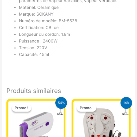
paramètres de vapeur variables, vapeur verticale.
Matériel: Céramique
Marque: SOKANY
Numéro de modèle: BM-5538
Certification: CB, ce
Longueur du cordon: 1.8m
Puissance : 2400W
Tension 220V
Capacité: 45ml
Produits similaires
Le
Le
Le
Le
54%
14%
prix
prix
prix
prix
Promo !
Promo !
Promo !
Promo !
initial
actuel
initial
actuel
était :
est :
était :
est :
14.000 CFA.
6.500 CFA.
21.000 CFA.
18.000 CFA.