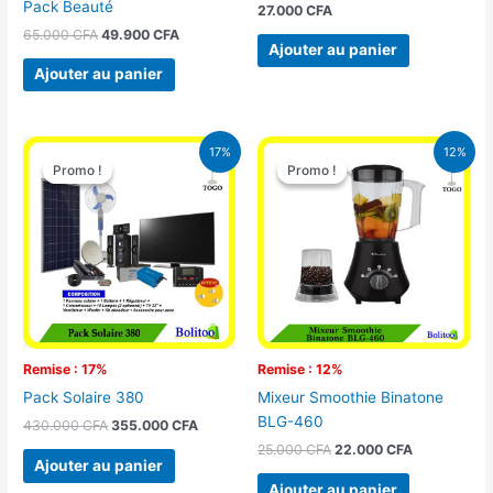
Pack Beauté
27.000
CFA
65.000
CFA
49.900
CFA
Ajouter au panier
Ajouter au panier
Le
Le
Le
Le
17%
12%
prix
prix
prix
prix
Promo !
Promo !
Promo !
Promo !
initial
actuel
initial
actuel
était :
est :
était :
est :
430.000 CFA.
355.000 CFA.
25.000 CFA.
22.000 CFA
Remise : 17%
Remise : 12%
Pack Solaire 380
Mixeur Smoothie Binatone
BLG-460
430.000
CFA
355.000
CFA
25.000
CFA
22.000
CFA
Ajouter au panier
Ajouter au panier