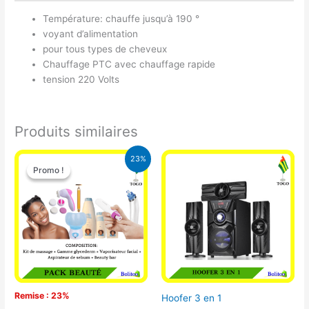
Température: chauffe jusqu’à 190 °
voyant d’alimentation
pour tous types de cheveux
Chauffage PTC avec chauffage rapide
tension 220 Volts
Produits similaires
Le
Le
23%
prix
prix
Promo !
Promo !
initial
actuel
était :
est :
65.000 CFA.
49.900 CFA.
Remise : 23%
Hoofer 3 en 1