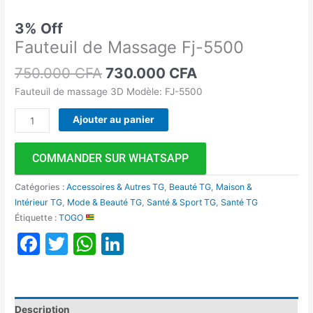
3% Off
Fauteuil de Massage Fj-5500
750.000
CFA
730.000
CFA
Fauteuil de massage 3D Modèle: FJ-5500
Ajouter au panier
COMMANDER SUR WHATSAPP
Catégories :
Accessoires & Autres TG
,
Beauté TG
,
Maison &
Intérieur TG
,
Mode & Beauté TG
,
Santé & Sport TG
,
Santé TG
Étiquette :
TOGO
Facebook
Twitter
WhatsApp
LinkedIn
Description