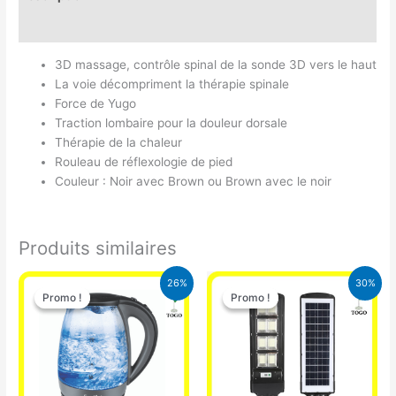
Avis (0)
3D massage, contrôle spinal de la sonde 3D vers le haut
La voie décompriment la thérapie spinale
Force de Yugo
Traction lombaire pour la douleur dorsale
Thérapie de la chaleur
Rouleau de réflexologie de pied
Couleur : Noir avec Brown ou Brown avec le noir
Produits similaires
Le
Le
Le
Le
26%
30%
prix
prix
prix
prix
Promo !
Promo !
Promo !
Promo !
initial
actuel
initial
actuel
était :
est :
était :
est :
16.900 CFA.
12.500 CFA.
50.000 CFA.
35.000 CFA