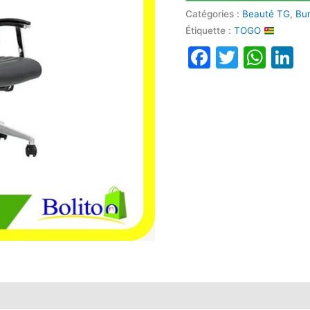
Catégories :
Beauté TG
,
Bu
Étiquette :
TOGO
Faceboo
Twitte
Wha
L