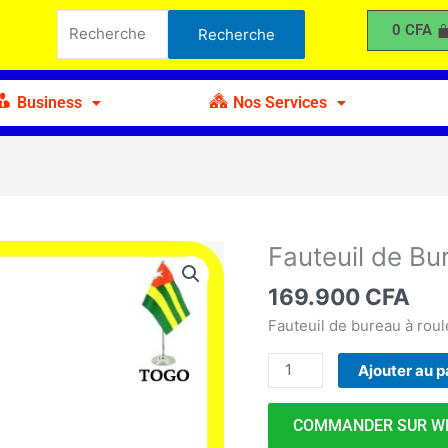
de
Recherche
0
CFA
Recherche
Bureau
pour :
avec
Haut
Business
Nos Services
Matelassé
Fauteuil de B
quantité
de
169.900
CFA
Fauteuil
de
Fauteuil de bureau à rou
Bureau
Ajouter au p
avec
Haut
Matelassé
COMMANDER SUR W