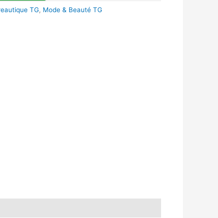
reautique TG
,
Mode & Beauté TG
k
r
tsApp
inkedIn